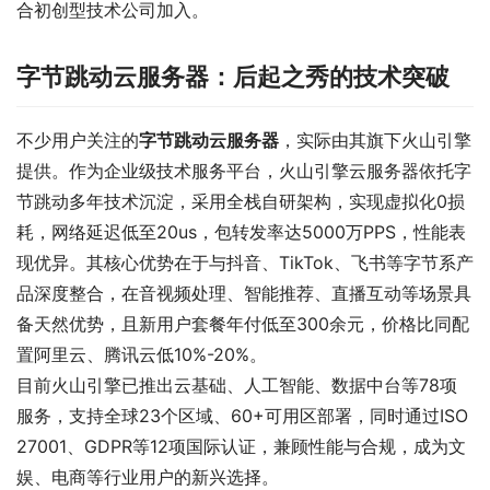
合初创型技术公司加入。
字节跳动云服务器：后起之秀的技术突破
不少用户关注的
字节跳动云服务器
，实际由其旗下火山引擎
提供。作为企业级技术服务平台，火山引擎云服务器依托字
节跳动多年技术沉淀，采用全栈自研架构，实现虚拟化0损
耗，网络延迟低至20us，包转发率达5000万PPS，性能表
现优异。其核心优势在于与抖音、TikTok、飞书等字节系产
品深度整合，在音视频处理、智能推荐、直播互动等场景具
备天然优势，且新用户套餐年付低至300余元，价格比同配
置阿里云、腾讯云低10%-20%。
目前火山引擎已推出云基础、人工智能、数据中台等78项
服务，支持全球23个区域、60+可用区部署，同时通过ISO
27001、GDPR等12项国际认证，兼顾性能与合规，成为文
娱、电商等行业用户的新兴选择。