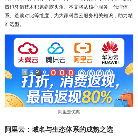
器也凭借技术积累崭露头角。本文将从核心服务、代理体
系、选购对比等维度，为大家科普云服务相关知识，助力精
准选型。
阿里云优惠
阿里云：域名与生态体系的成熟之选