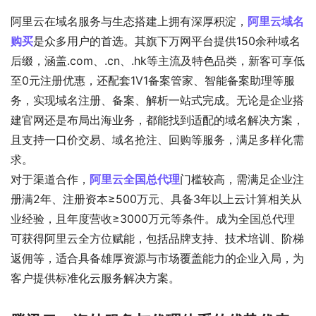
阿里云在域名服务与生态搭建上拥有深厚积淀，
阿里云域名
购买
是众多用户的首选。其旗下万网平台提供150余种域名
后缀，涵盖.com、.cn、.hk等主流及特色品类，新客可享低
至0元注册优惠，还配套1V1备案管家、智能备案助理等服
务，实现域名注册、备案、解析一站式完成。无论是企业搭
建官网还是布局出海业务，都能找到适配的域名解决方案，
且支持一口价交易、域名抢注、回购等服务，满足多样化需
求。
对于渠道合作，
阿里云全国总代理
门槛较高，需满足企业注
册满2年、注册资本≥500万元、具备3年以上云计算相关从
业经验，且年度营收≥3000万元等条件。成为全国总代理
可获得阿里云全方位赋能，包括品牌支持、技术培训、阶梯
返佣等，适合具备雄厚资源与市场覆盖能力的企业入局，为
客户提供标准化云服务解决方案。