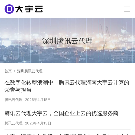
深圳腾讯云代理
首页
深圳腾讯云代理
在数字化转型浪潮中，腾讯云代理河南大宇云计算的
荣誉与担当
腾讯云代理
2026年4月15日
腾讯云代理大宇云，全国企业上云的优选服务商
腾讯云代理
2026年4月13日