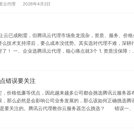
易花冤枉钱、踩技术坑。这时候，找一个懂技术、熟厂商、能全
里云代理
2026年4月2日
服务代理商，就成了企业上云的最优解。深耕多云服务多年的大
一位值得信赖的企业上云伙伴。如今，数字化转型早已不是企业
而是关乎生存效率与长期竞争力的 “必修课”。但对于绝大多数…
业上云已成刚需，但腾讯云代理市场鱼龙混杂，资质、服务、价格
要么技术支持滞后，要么成本没优势。其实选对代理不难，深耕
！ 一、企业选腾讯云代理，核心痛点就3个 1. 资质没保障：
续费的问题；2. 技术不专业：不懂企业业务场景，只会推荐通
控制：不懂政策优惠，比官网直购省…
点错误要关注
，价格低廉等优点，因此越来越多公司都会挑选腾讯云服务器
误，那么必然是会影响公司业务发展的，那么该如何正确挑选腾
误是要关注的。腾讯云代理教你云服务器怎么挑选？ 错误一、
建站的时候，为了降低成本，大多都在挑选“无限制”腾讯云服务
的。实际上，一般刚开始建站的话，都不需要