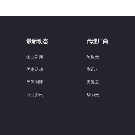
最新动态
代理厂商
企业新闻
阿里云
优惠活动
腾讯云
等保测评
天翼云
行业资讯
华为云