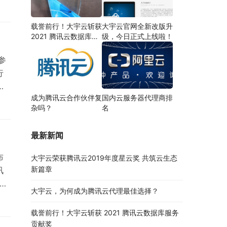
程
宇
载誉前行！大宇云斩获
大宇云官网全新改版升
的
2021 腾讯云数据库服
级，今日正式上线啦！
务贡献奖
参
行
小
成为腾讯云合作伙伴复
国内云服务器代理商排
用
杂吗？
名
最新新闻
布
大宇云荣获腾讯云2019年度星云奖 共筑云生态
新篇章
讯
寻
大宇云，为何成为腾讯云代理最佳选择？
载誉前行！大宇云斩获 2021 腾讯云数据库服务
贡献奖