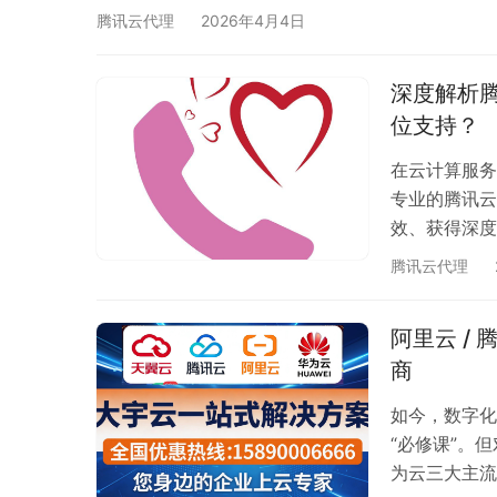
腾讯云代理
2026年4月4日
深度解析
位支持？
在云计算服务
专业的腾讯云
效、获得深度
本文将从腾讯
腾讯云代理
优惠热线:15
扣”二字 许
阿里云 /
势。正规代理
商
如今，数字化
“必修课”。
为云三大主流