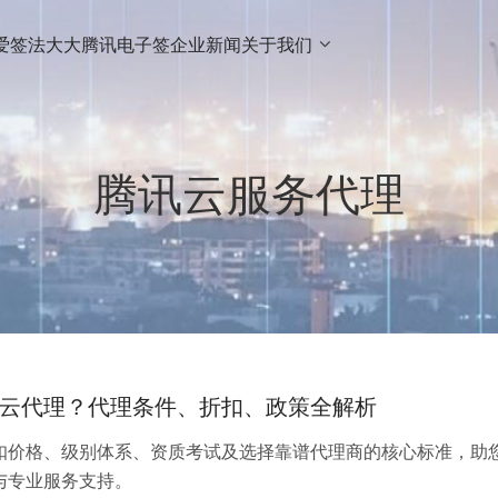
爱签
法大大
腾讯电子签
企业新闻
关于我们
腾讯云服务代理
云代理？代理条件、折扣、政策全解析
扣价格、级别体系、资质考试及选择靠谱代理商的核心标准，助
与专业服务支持。