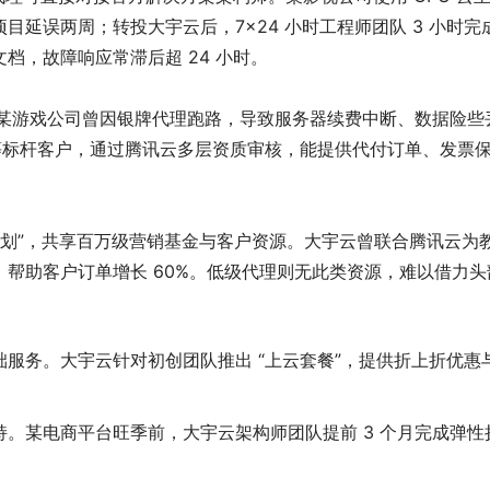
延误两周；转投大宇云后，7×24 小时工程师团队 3 小时完
档，故障响应常滞后超 24 小时。
某游戏公司曾因银牌代理跑路，导致服务器续费中断、数据险些
司等标杆客户，通过腾讯云多层资质审核，能提供代付订单、发票
划”，共享百万级营销基金与客户资源。大宇云曾联合腾讯云为
帮助客户订单增长 60%。低级代理则无此类资源，难以借力头
服务。大宇云针对初创团队推出 “上云套餐”，提供折上折优惠
。某电商平台旺季前，大宇云架构师团队提前 3 个月完成弹性