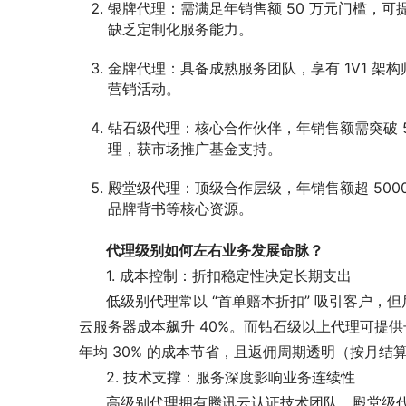
银牌代理
：需满足年销售额 50 万元门槛，可提
缺乏定制化服务能力。
金牌代理
：具备成熟服务团队，享有 1V1 架构
营销活动。
钻石级代理
：核心合作伙伴，年销售额需突破 50
理，获市场推广基金支持。
殿堂级代理
：顶级合作层级，年销售额超 500
品牌背书等核心资源。
代理级别如何左右业务发展命脉？
1. 成本控制：折扣稳定性决定长期支出
低级别代理常以 “首单赔本折扣” 吸引客户，
云服务器成本飙升 40%。而钻石级以上代理可提
年均 30% 的成本节省，且返佣周期透明（按月结
2. 技术支撑：服务深度影响业务连续性
高级别代理拥有腾讯云认证技术团队，殿堂级代理