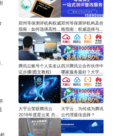
但
合
郑州等保测评机构权威
郑州等保测评机构及价
指南：如何选择高性价
格指南：权威选择与费
比服务商
用解析
布、
腾讯云账号个人实名认
四川腾讯云合作伙伴中
证步骤(图文教程)
哪家服务最好？大宇云
以“懂产品、会定制、
能兜底”三大能力领跑
年
大宇云荣获腾讯云
大宇云，为何成为腾讯
现
2019年度星云奖 共筑
云代理最佳选择？
云生态新篇章
主机